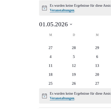
Veranstaltungen
Es wurden keine Ergebnisse für diese Ansic
Hinweis
Veranstaltungen
.
01.05.2026
Datum
Kalender
M
MONTAG
D
DIENSTAG
M
MITTWO
wählen.
von
0
0
0
27
28
29
Veranstaltungen
Veranstaltungen
Veranstaltungen
Veransta
0
0
0
4
5
6
Veranstaltungen
Veranstaltungen
Veransta
0
0
0
11
12
13
Veranstaltungen
Veranstaltungen
Veransta
0
0
0
18
19
20
Veranstaltungen
Veranstaltungen
Veransta
0
0
0
25
26
27
Veranstaltungen
Veranstaltungen
Veransta
Es wurden keine Ergebnisse für diese Ansic
Hinweis
Veranstaltungen
.