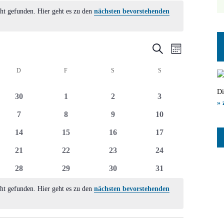
ht gefunden. Hier geht es zu den
nächsten bevorstehenden
Veranstal
Veranst
Suche
Monat
Ansicht
Suche
CH
D
DONNERSTAG
F
FREITAG
S
SAMSTAG
S
SONNTAG
Navigat
und
Di
0
0
0
0
30
1
2
3
Ansichten
» 
ltungen
Veranstaltungen
Veranstaltungen
Veranstaltungen
Veranstaltungen
0
0
0
0
7
8
9
10
Navigatio
ltungen
Veranstaltungen
Veranstaltungen
Veranstaltungen
Veranstaltungen
0
0
0
0
14
15
16
17
ltungen
Veranstaltungen
Veranstaltungen
Veranstaltungen
Veranstaltungen
0
0
0
0
21
22
23
24
ltungen
Veranstaltungen
Veranstaltungen
Veranstaltungen
Veranstaltungen
0
0
0
0
28
29
30
31
ltungen
Veranstaltungen
Veranstaltungen
Veranstaltungen
Veranstaltungen
ht gefunden. Hier geht es zu den
nächsten bevorstehenden