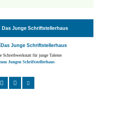
tungen
altung
Das Junge Schriftstellerhaus
en-
ion
e Schreibwerkstatt für junge Talente
,
zum Jungen Schriftstellerhaus
n