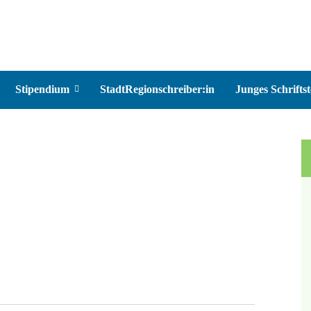
Stipendium
StadtRegionschreiber:in
Junges Schriftst