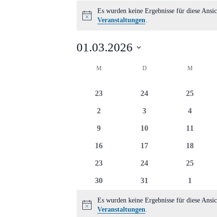
Veranstaltungen
Es wurden keine Ergebnisse für diese Ansic
Hinweis
Veranstaltungen
.
01.03.2026
Datum
Kalender
M
MONTAG
D
DIENSTAG
M
MITTWO
wählen.
von
0
0
0
23
24
25
Veranstaltungen
Veranstaltungen
Veranstaltungen
Veransta
0
0
0
2
3
4
Veranstaltungen
Veranstaltungen
Veransta
0
0
0
9
10
11
Veranstaltungen
Veranstaltungen
Veransta
0
0
0
16
17
18
Veranstaltungen
Veranstaltungen
Veransta
0
0
0
23
24
25
Veranstaltungen
Veranstaltungen
Veransta
0
0
0
30
31
1
Veranstaltungen
Veranstaltungen
Veransta
Es wurden keine Ergebnisse für diese Ansic
Hinweis
Veranstaltungen
.