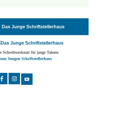
tungen
altung
Das Junge Schriftstellerhaus
en-
ion
e Schreibwerkstatt für junge Talente
,
zum Jungen Schriftstellerhaus
n