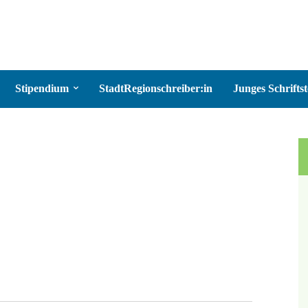
Stipendium
StadtRegionschreiber:in
Junges Schriftst