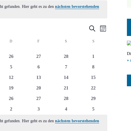
ht gefunden. Hier geht es zu den
nächsten bevorstehenden
Veranstal
Veranst
Suche
Monat
Ansicht
Suche
CH
D
DONNERSTAG
F
FREITAG
S
SAMSTAG
S
SONNTAG
Navigat
und
Di
0
0
0
0
26
27
28
1
Ansichten
» 
ltungen
Veranstaltungen
Veranstaltungen
Veranstaltungen
Veranstaltungen
0
0
0
0
5
6
7
8
Navigatio
ltungen
Veranstaltungen
Veranstaltungen
Veranstaltungen
Veranstaltungen
0
0
0
0
12
13
14
15
ltungen
Veranstaltungen
Veranstaltungen
Veranstaltungen
Veranstaltungen
0
0
0
0
19
20
21
22
ltungen
Veranstaltungen
Veranstaltungen
Veranstaltungen
Veranstaltungen
0
0
0
0
26
27
28
29
ltungen
Veranstaltungen
Veranstaltungen
Veranstaltungen
Veranstaltungen
0
0
0
0
2
3
4
5
ltungen
Veranstaltungen
Veranstaltungen
Veranstaltungen
Veranstaltungen
ht gefunden. Hier geht es zu den
nächsten bevorstehenden