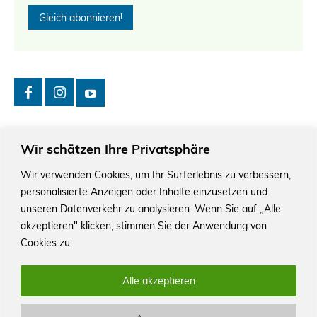
Wir schätzen Ihre Privatsphäre
Wir verwenden Cookies, um Ihr Surferlebnis zu verbessern,
personalisierte Anzeigen oder Inhalte einzusetzen und
Das Schriftstellerhaus ist ein beliebter Treffpunkt für
Autorinnen und Autoren aus Stuttgart und der Region sowie
unseren Datenverkehr zu analysieren. Wenn Sie auf „Alle
ein Veranstaltungsort für Lesungen, Tagungen und
akzeptieren" klicken, stimmen Sie der Anwendung von
Schreibwerkstätten.
Cookies zu.
Alle akzeptieren