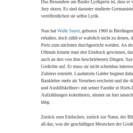
Das Besondere am Basler Lyrikpreis ist, dass er
Jury sitzen. Es sind darunter studierte Germanis
veröffentlichen sie selbst Lyrik.
Nun hat
Walle Sayer
, geboren 1960 in Bierling
erhalten, doch zählt er wahrlich nicht zu denen, 
Preis zum nächsten durchgereicht werden. An d
Oftmals könnte man den Eindruck gewinnen, dass 
auch an den von ihm beschriebenen Dingen. Sayer 
Gedichte auf. Er muss sie nicht scheinbar intere
Zuhörer entzieht. Laudatorin Gabler beginnt dahe
Banklehre mehr als Versehen erscheint und die d
und Aushilfskellner« mit seiner Familie in Horb
Aufzählungen kokettieren, stimmt sie hier tatsäc
tätig.
Zurück zum Einfachen, zurück zur Natur, der Blic
all das, was die geschäftigen Menschen der Gro