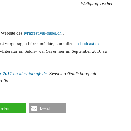
Wolfgang Tischer
r Website des
lyrikfestival-basel.ch
.
bst vorgetragen hören möchte, kann dies
im Podcast des
 »Literatur im Salon« war Sayer hier im September 2016 zu
e
.
 2017 im literaturcafe.de
. Zweitveröffentlichung mit
afin.
teilen
E-Mail