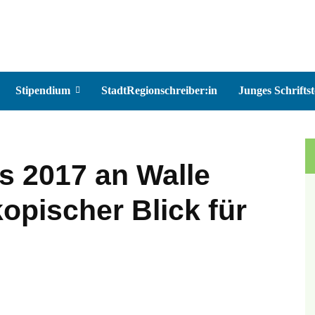
Stipendium
StadtRegionschreiber:in
Junges Schriftst
is 2017 an Walle
opischer Blick für