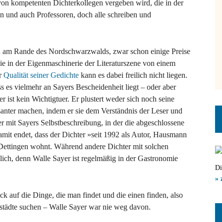
 von kompetenten Dichterkollegen vergeben wird, die in der
ten und auch Professoren, doch alle schreiben und
en am Rande des Nordschwarzwalds, zwar schon einige Preise
die in der Eigenmaschinerie der Literaturszene von einem
er
Qualität seiner Gedichte
kann es dabei freilich nicht liegen.
es vielmehr an Sayers Bescheidenheit liegt – oder aber
ist kein Wichtigtuer. Er plustert weder sich noch seine
ssanter machen, indem er sie dem Verständnis der Leser und
r mit Sayers Selbstbeschreibung, in der die abgeschlossene
amit endet, dass der Dichter »seit 1992 als Autor, Hausmann
-Dettingen wohnt. Während andere Dichter mit solchen
hlich, denn Walle Sayer ist regelmäßig in der Gastronomie
Di
» 
k auf die Dinge, die man findet und die einen finden, also
ßstädte suchen – Walle Sayer war nie weg davon.