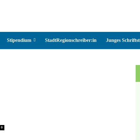
Stipendium
StadtRegionschreiber:in
Junges Schriftst
0