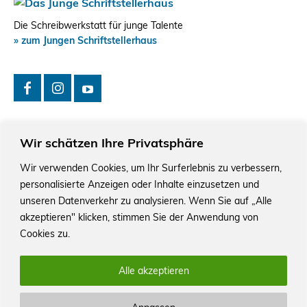
Die Schreibwerkstatt für junge Talente
» zum Jungen Schriftstellerhaus
Wir schätzen Ihre Privatsphäre
Wir verwenden Cookies, um Ihr Surferlebnis zu verbessern,
personalisierte Anzeigen oder Inhalte einzusetzen und
Das Schriftstellerhaus ist ein beliebter Treffpunkt für
Autorinnen und Autoren aus Stuttgart und der Region sowie
unseren Datenverkehr zu analysieren. Wenn Sie auf „Alle
ein Veranstaltungsort für Lesungen, Tagungen und
akzeptieren" klicken, stimmen Sie der Anwendung von
Schreibwerkstätten.
Cookies zu.
Alle akzeptieren