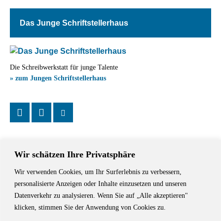
Das Junge Schriftstellerhaus
Die Schreibwerkstatt für junge Talente
» zum Jungen Schriftstellerhaus
Wir schätzen Ihre Privatsphäre
Wir verwenden Cookies, um Ihr Surferlebnis zu verbessern,
Das Schriftstellerhaus ist ein beliebter Treffpunkt für Autorinnen und
personalisierte Anzeigen oder Inhalte einzusetzen und unseren
Autoren aus Stuttgart und der Region sowie ein Veranstaltungsort für
Datenverkehr zu analysieren. Wenn Sie auf „Alle akzeptieren"
Lesungen, Tagungen und Schreibwerkstätten.
klicken, stimmen Sie der Anwendung von Cookies zu.