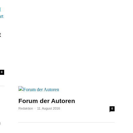
t
0
Forum der Autoren
Redaktion
-
11. August 2016
0
n