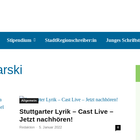
Stipendium
StadtRegionschreiber:in
Junges Schriftst
rski
Allgemein
Stuttgarter Lyrik – Cast Live –
Jetzt nachhören!
Redaktion
-
5. Januar 2022
0