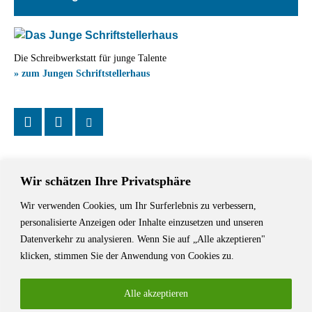
Die Schreibwerkstatt für junge Talente
» zum Jungen Schriftstellerhaus
Wir schätzen Ihre Privatsphäre
Wir verwenden Cookies, um Ihr Surferlebnis zu verbessern,
Das Schriftstellerhaus ist ein beliebter Treffpunkt für Autorinnen und
personalisierte Anzeigen oder Inhalte einzusetzen und unseren
Autoren aus Stuttgart und der Region sowie ein Veranstaltungsort für
Datenverkehr zu analysieren. Wenn Sie auf „Alle akzeptieren"
Lesungen, Tagungen und Schreibwerkstätten.
klicken, stimmen Sie der Anwendung von Cookies zu.
Alle akzeptieren