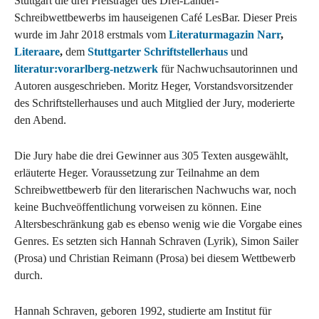
Stuttgart die drei Preisträger des Drei-Länder-
Schreibwettbewerbs im hauseigenen Café LesBar. Dieser Preis
wurde im Jahr 2018 erstmals vom
Literaturmagazin Narr
,
Literaare
,
dem
Stuttgarter Schriftstellerhaus
und
literatur:vorarlberg-netzwerk
für Nachwuchsautorinnen und
Autoren ausgeschrieben. Moritz Heger, Vorstandsvorsitzender
des Schriftstellerhauses und auch Mitglied der Jury, moderierte
den Abend.
Die Jury habe die drei Gewinner aus 305 Texten ausgewählt,
erläuterte Heger. Voraussetzung zur Teilnahme an dem
Schreibwettbewerb für den literarischen Nachwuchs war, noch
keine Buchveöffentlichung vorweisen zu können. Eine
Altersbeschränkung gab es ebenso wenig wie die Vorgabe eines
Genres. Es setzten sich Hannah Schraven (Lyrik), Simon Sailer
(Prosa) und Christian Reimann (Prosa) bei diesem Wettbewerb
durch.
Hannah Schraven, geboren 1992, studierte am Institut für