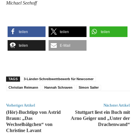
Michael Seehoff
teilen
teilen
teilen
teilen
E-Mail
TAGS
3-Länder-Schreibwettbewerb für Newcomer
Christian Reimann
Hannah Schraven
Simon Sailer
Vorheriger Artikel
Nächster Artikel
(Hör)-Buchtipp von Astrid
Stuttgart liest ein Buch mit
Braun: „Das
Arno Geiger und „Unter der
Wechselbälgchen“ von
Drachenwand“
Christine Lavant