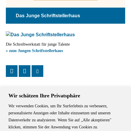
Das Junge Schriftstellerhaus
Die Schreibwerkstatt für junge Talente
» zum Jungen Schriftstellerhaus
Wir schätzen Ihre Privatsphäre
Wir verwenden Cookies, um Ihr Surferlebnis zu verbessern,
Das Schriftstellerhaus ist ein beliebter Treffpunkt für Autorinnen und
personalisierte Anzeigen oder Inhalte einzusetzen und unseren
Autoren aus Stuttgart und der Region sowie ein Veranstaltungsort für
Datenverkehr zu analysieren. Wenn Sie auf „Alle akzeptieren"
Lesungen, Tagungen und Schreibwerkstätten.
klicken, stimmen Sie der Anwendung von Cookies zu.