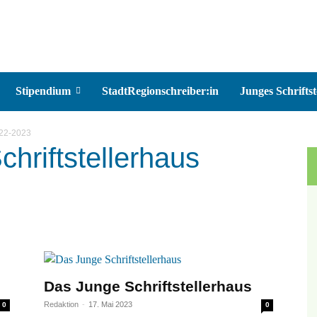
Stipendium
StadtRegionschreiber:in
Junges Schriftst
022-2023
hriftstellerhaus
Das Junge Schriftstellerhaus
Redaktion
-
17. Mai 2023
0
0