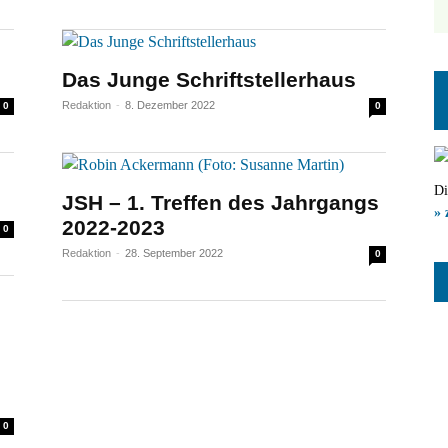
Das Junge Schriftstellerhaus
Redaktion
-
8. Dezember 2022
0
0
Di
JSH – 1. Treffen des Jahrgangs
» 
2022-2023
0
Redaktion
-
28. September 2022
0
0