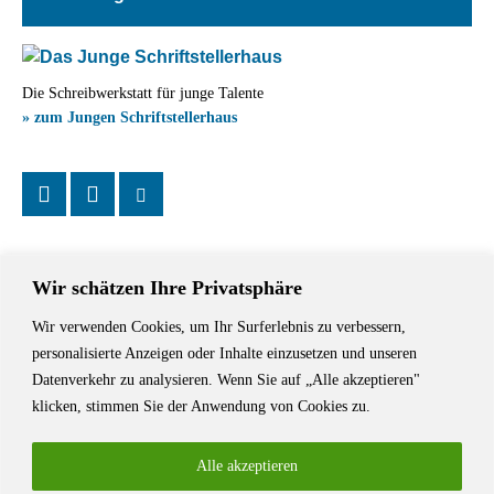
Die Schreibwerkstatt für junge Talente
» zum Jungen Schriftstellerhaus
Wir schätzen Ihre Privatsphäre
Wir verwenden Cookies, um Ihr Surferlebnis zu verbessern,
Das Schriftstellerhaus ist ein beliebter Treffpunkt für Autorinnen und
personalisierte Anzeigen oder Inhalte einzusetzen und unseren
Autoren aus Stuttgart und der Region sowie ein Veranstaltungsort für
Datenverkehr zu analysieren. Wenn Sie auf „Alle akzeptieren"
Lesungen, Tagungen und Schreibwerkstätten.
klicken, stimmen Sie der Anwendung von Cookies zu.
Alle akzeptieren