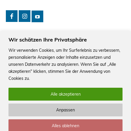
Wir schätzen Ihre Privatsphäre
Wir verwenden Cookies, um Ihr Surferlebnis zu verbessern,
personalisierte Anzeigen oder Inhalte einzusetzen und
Das Schriftstellerhaus ist ein beliebter Treffpunkt für
Autorinnen und Autoren aus Stuttgart und der Region sowie
unseren Datenverkehr zu analysieren. Wenn Sie auf „Alle
ein Veranstaltungsort für Lesungen, Tagungen und
akzeptieren" klicken, stimmen Sie der Anwendung von
Schreibwerkstätten.
Cookies zu.
Alle akzeptieren
Anpassen
© Stuttgarter Schriftstellerhaus
Alles ablehnen