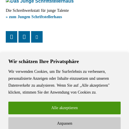
Die Schreibwerkstatt für junge Talente
» zum Jungen Schriftstellerhaus
Wir schätzen Ihre Privatsphäre
Wir verwenden Cookies, um Ihr Surferlebnis zu verbessern,
Das Schriftstellerhaus ist ein beliebter Treffpunkt für Autorinnen und
personalisierte Anzeigen oder Inhalte einzusetzen und unseren
Autoren aus Stuttgart und der Region sowie ein Veranstaltungsort für
Datenverkehr zu analysieren. Wenn Sie auf „Alle akzeptieren"
Lesungen, Tagungen und Schreibwerkstätten.
klicken, stimmen Sie der Anwendung von Cookies zu.
Alle akzeptieren
Anpassen