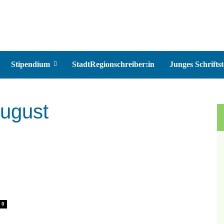
Stipendium
StadtRegionschreiber:in
Junges Schriftst
August
0