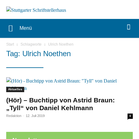
Menü
Start
Schlagworte
Ulrich Noethen
Tag: Ulrich Noethen
Aktuelles
(Hör) – Buchtipp von Astrid Braun:
„Tyll“ von Daniel Kehlmann
Redaktion
-
12. Juli 2019
0