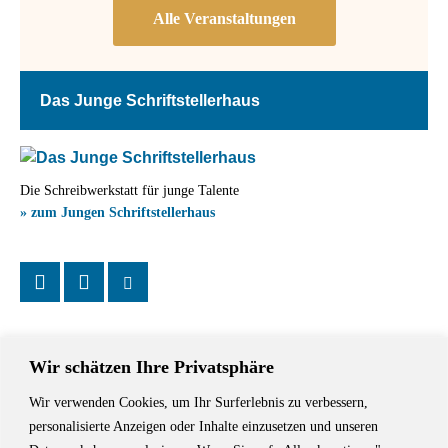
Das Junge Schriftstellerhaus
Die Schreibwerkstatt für junge Talente
» zum Jungen Schriftstellerhaus
Wir schätzen Ihre Privatsphäre
Wir verwenden Cookies, um Ihr Surferlebnis zu verbessern,
Das Schriftstellerhaus ist ein beliebter Treffpunkt für Autorinnen und
personalisierte Anzeigen oder Inhalte einzusetzen und unseren
Autoren aus Stuttgart und der Region sowie ein Veranstaltungsort für