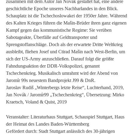
zusammen mit dem Autor Jan Novák gestaltet hat, eine andere
geschichtliche Epoche unseres Nachbarlandes in den Blick.
Schauplatz ist die Tschechoslowakei der 1950er Jahre. Während
des Kalten Krieges führen die Mašin-Brüder ihren ganz eigenen
Kampf gegen das kommunistische Regime: Sie verüben
Sabotageakte, Überfälle auf Geldtransporter und
Sprengstoffanschläge. Doch als der erwartete Dritte Weltkrieg
ausbleibt, fliehen Josef und Ctirad Mašin nach West-Berlin, um
sich der US-Army anzuschließen. Darauf folgt die größte
Fahndungsaktion der DDR-Volkspolizei, genannt
Tschechenkrieg. Musikalisch umrahmt wird der Abend von
Jaromír 99s neuestem Bandprojekt J99 & DnR.
Jaroslav Rudiš „Winterbergs letzte Reise“, Luchterhand, 2019,
Jan Novák / Jaromír99 „Tschechenkrieg“, Übersetzung: Mirko
Kraetsch, Voland & Quist, 2019
Veranstalter: Literaturhaus Stuttgart, Schauspiel Stuttgart, Haus
der Heimat des Landes Baden-Württemberg
Gefördert durch: Stadt Stuttgart anlässlich des 30-jährigen