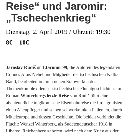
Reise“ und Jaromir:
„Tschechenkrieg“
Dienstag, 2. April 2019 / Uhrzeit: 19:30
8€ – 10€
Jaroslav Rudiš
und
Jaromír 99
, die Autoren des legendären
Comics Alois Nebel und Mitglieder der tschechischen Kafka
Band, bearbeiten in ihren neuen Solowerken den
Themenkomplex deutsch-tschechischer Fluchtgeschichten. Im
Roman
Winterbergs letzte Reise
von Rudiš führt eine
abenteuerliche tragikomische Eisenbahnreise die Protagonisten,
einen Altenpfleger und seinen schwerkranken Patienten, durch
Mitteleuropa und dessen Geschichte. Die beiden verbindet die
Flucht: Wenzel Winterberg, als Sudetendeutscher 1918 in
Liberec, Reichenberg geboren, wird nach dem Krieg aus der