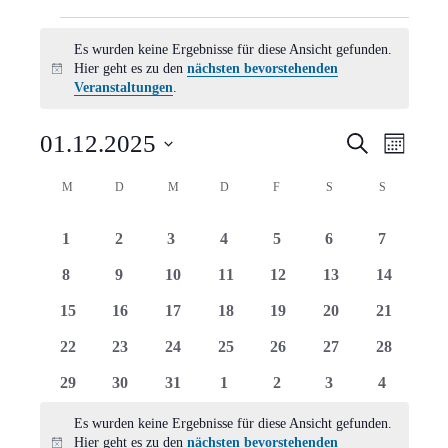
Veranstaltungen
Es wurden keine Ergebnisse für diese Ansicht gefunden.
Hier geht es zu den
nächsten bevorstehenden
Hinweis
Veranstaltungen
.
Verans
Vera
01.12.2025
Suche
Monat
Ansi
Suche
Datum
Kalender
M
MONTAG
D
DIENSTAG
M
MITTWOCH
D
DONNERSTAG
F
FREITAG
S
SAMSTAG
S
SONNTAG
Navi
wählen.
und
von
0
0
0
0
0
0
0
1
2
3
4
5
6
7
Ansich
Veranstaltungen
Veranstaltungen
Veranstaltungen
Veranstaltungen
Veranstaltungen
Veranstaltungen
Veranstaltungen
Veranstal
0
0
0
0
0
0
0
8
9
10
11
12
13
14
Naviga
Veranstaltungen
Veranstaltungen
Veranstaltungen
Veranstaltungen
Veranstaltungen
Veranstaltungen
Veranstal
0
0
0
0
0
0
0
15
16
17
18
19
20
21
Veranstaltungen
Veranstaltungen
Veranstaltungen
Veranstaltungen
Veranstaltungen
Veranstaltungen
Veranstal
0
0
0
0
0
0
0
22
23
24
25
26
27
28
Veranstaltungen
Veranstaltungen
Veranstaltungen
Veranstaltungen
Veranstaltungen
Veranstaltungen
Veranstal
0
0
0
0
0
0
0
29
30
31
1
2
3
4
Veranstaltungen
Veranstaltungen
Veranstaltungen
Veranstaltungen
Veranstaltungen
Veranstaltungen
Veranstal
Es wurden keine Ergebnisse für diese Ansicht gefunden.
Hier geht es zu den
nächsten bevorstehenden