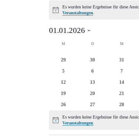
Veranstaltungen
Es wurden keine Ergebnisse für diese Ansic
Hinweis
Veranstaltungen
.
01.01.2026
Datum
Kalender
M
MONTAG
D
DIENSTAG
M
MITTWO
wählen.
von
0
0
0
29
30
31
Veranstaltungen
Veranstaltungen
Veranstaltungen
Veransta
0
0
0
5
6
7
Veranstaltungen
Veranstaltungen
Veransta
0
0
0
12
13
14
Veranstaltungen
Veranstaltungen
Veransta
0
0
0
19
20
21
Veranstaltungen
Veranstaltungen
Veransta
0
0
0
26
27
28
Veranstaltungen
Veranstaltungen
Veransta
Es wurden keine Ergebnisse für diese Ansic
Hinweis
Veranstaltungen
.