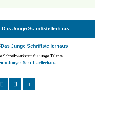
tungen
altung
Das Junge Schriftstellerhaus
en-
ion
e Schreibwerkstatt für junge Talente
,
zum Jungen Schriftstellerhaus
n