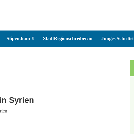
Stipendium
StadtRegionschreiber:in
Junges Schriftst
in Syrien
rien