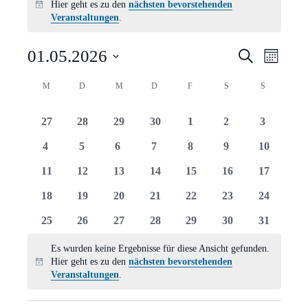
Hier geht es zu den
nächsten bevorstehenden
Hinweis
Veranstaltungen
.
Verans
Vera
01.05.2026
Suche
Monat
Ansi
Suche
Datum
Kalender
M
MONTAG
D
DIENSTAG
M
MITTWOCH
D
DONNERSTAG
F
FREITAG
S
SAMSTAG
S
SONNTAG
Navi
wählen.
und
von
0
0
0
0
0
0
0
27
28
29
30
1
2
3
Ansich
Veranstaltungen
Veranstaltungen
Veranstaltungen
Veranstaltungen
Veranstaltungen
Veranstaltungen
Veranstaltungen
Veranstal
0
0
0
0
0
0
0
4
5
6
7
8
9
10
Naviga
Veranstaltungen
Veranstaltungen
Veranstaltungen
Veranstaltungen
Veranstaltungen
Veranstaltungen
Veranstal
0
0
0
0
0
0
0
11
12
13
14
15
16
17
Veranstaltungen
Veranstaltungen
Veranstaltungen
Veranstaltungen
Veranstaltungen
Veranstaltungen
Veranstal
0
0
0
0
0
0
0
18
19
20
21
22
23
24
Veranstaltungen
Veranstaltungen
Veranstaltungen
Veranstaltungen
Veranstaltungen
Veranstaltungen
Veranstal
0
0
0
0
0
0
0
25
26
27
28
29
30
31
Veranstaltungen
Veranstaltungen
Veranstaltungen
Veranstaltungen
Veranstaltungen
Veranstaltungen
Veranstal
Es wurden keine Ergebnisse für diese Ansicht gefunden.
Hier geht es zu den
nächsten bevorstehenden
Hinweis
Veranstaltungen
.