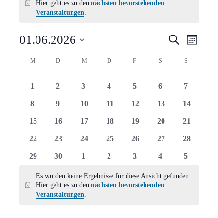
Hier geht es zu den
nächsten bevorstehenden
Hinweis
Veranstaltungen
.
Verans
Vera
01.06.2026
Suche
Monat
Ansi
Suche
Datum
Kalender
M
MONTAG
D
DIENSTAG
M
MITTWOCH
D
DONNERSTAG
F
FREITAG
S
SAMSTAG
S
SONNTAG
Navi
wählen.
und
von
0
0
0
0
0
0
0
1
2
3
4
5
6
7
Ansich
Veranstaltungen
Veranstaltungen
Veranstaltungen
Veranstaltungen
Veranstaltungen
Veranstaltungen
Veranstaltungen
Veranstal
0
0
0
0
0
0
0
8
9
10
11
12
13
14
Naviga
Veranstaltungen
Veranstaltungen
Veranstaltungen
Veranstaltungen
Veranstaltungen
Veranstaltungen
Veranstal
0
0
0
0
0
0
0
15
16
17
18
19
20
21
Veranstaltungen
Veranstaltungen
Veranstaltungen
Veranstaltungen
Veranstaltungen
Veranstaltungen
Veranstal
0
0
0
0
0
0
0
22
23
24
25
26
27
28
Veranstaltungen
Veranstaltungen
Veranstaltungen
Veranstaltungen
Veranstaltungen
Veranstaltungen
Veranstal
0
0
0
0
0
0
0
29
30
1
2
3
4
5
Veranstaltungen
Veranstaltungen
Veranstaltungen
Veranstaltungen
Veranstaltungen
Veranstaltungen
Veranstal
Es wurden keine Ergebnisse für diese Ansicht gefunden.
Hier geht es zu den
nächsten bevorstehenden
Hinweis
Veranstaltungen
.