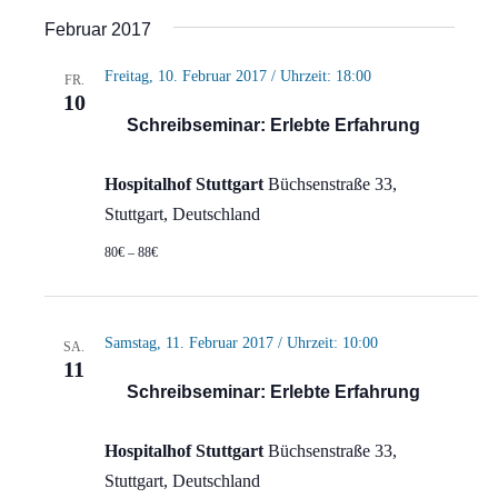
Ansi
Suche
Datum
Februar 2017
Navi
wählen.
und
Freitag, 10. Februar 2017 / Uhrzeit: 18:00
FR.
Ansich
10
Schreibseminar: Erlebte Erfahrung
Naviga
Hospitalhof Stuttgart
Büchsenstraße 33,
Stuttgart, Deutschland
80€ – 88€
Samstag, 11. Februar 2017 / Uhrzeit: 10:00
SA.
11
Schreibseminar: Erlebte Erfahrung
Hospitalhof Stuttgart
Büchsenstraße 33,
Stuttgart, Deutschland