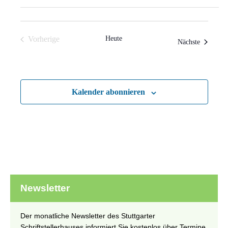
Vorherige
Heute
Veranstal
Nächste
Veranstaltungen
Kalender abonnieren
Newsletter
Der monatliche Newsletter des Stuttgarter
Schriftstellerhauses informiert Sie kostenlos über Termine