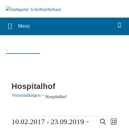
Menü
Hospitalhof
Veranstaltungen
Hospitalhof
Veranstaltungen
Verans
Vera
10.02.2017
 - 
23.09.2019
Suche
Liste