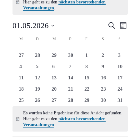
Hier geht es zu den
nächsten bevorstehenden
Hinweis
Veranstaltungen
.
Verans
Vera
01.05.2026
Suche
Monat
Ansi
Suche
Datum
Kalender
M
MONTAG
D
DIENSTAG
M
MITTWOCH
D
DONNERSTAG
F
FREITAG
S
SAMSTAG
S
SONNTAG
Navi
wählen.
und
von
0
0
0
0
0
0
0
27
28
29
30
1
2
3
Ansich
Veranstaltungen
Veranstaltungen
Veranstaltungen
Veranstaltungen
Veranstaltungen
Veranstaltungen
Veranstaltungen
Veranstal
0
0
0
0
0
0
0
4
5
6
7
8
9
10
Naviga
Veranstaltungen
Veranstaltungen
Veranstaltungen
Veranstaltungen
Veranstaltungen
Veranstaltungen
Veranstal
0
0
0
0
0
0
0
11
12
13
14
15
16
17
Veranstaltungen
Veranstaltungen
Veranstaltungen
Veranstaltungen
Veranstaltungen
Veranstaltungen
Veranstal
0
0
0
0
0
0
0
18
19
20
21
22
23
24
Veranstaltungen
Veranstaltungen
Veranstaltungen
Veranstaltungen
Veranstaltungen
Veranstaltungen
Veranstal
0
0
0
0
0
0
0
25
26
27
28
29
30
31
Veranstaltungen
Veranstaltungen
Veranstaltungen
Veranstaltungen
Veranstaltungen
Veranstaltungen
Veranstal
Es wurden keine Ergebnisse für diese Ansicht gefunden.
Hier geht es zu den
nächsten bevorstehenden
Hinweis
Veranstaltungen
.