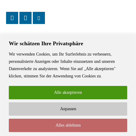
Wir schätzen Ihre Privatsphäre
Wir verwenden Cookies, um Ihr Surferlebnis zu verbessern,
Das Schriftstellerhaus ist ein beliebter Treffpunkt für Autorinnen und
personalisierte Anzeigen oder Inhalte einzusetzen und unseren
Autoren aus Stuttgart und der Region sowie ein Veranstaltungsort für
Datenverkehr zu analysieren. Wenn Sie auf „Alle akzeptieren"
Lesungen, Tagungen und Schreibwerkstätten.
klicken, stimmen Sie der Anwendung von Cookies zu.
Alle akzeptieren
Anpassen
© Stuttgarter Schriftstellerhaus
Alles ablehnen
Newsletter
Impressum / Kontakt