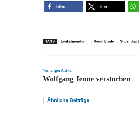
teilen
teilen
TAGS
Lyrikstipendium
Raoul Eisele
Stipendiat 
Vorheriger Artikel
Wolfgang Jenne verstorben
Ähnliche Beiträge