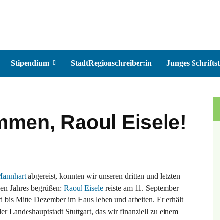
Stipendium
StadtRegionschreiber:in
Junges Schriftst
mmen, Raoul Eisele!
Mannhart
abgereist, konnten wir unseren dritten und letzten
sen Jahres begrüßen:
Raoul Eisele
reiste am 11. September
 bis Mitte Dezember im Haus leben und arbeiten. Er erhält
er Landeshauptstadt Stuttgart, das wir finanziell zu einem