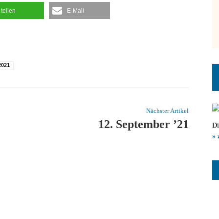
teilen
E-Mail
2021
Nächster Artikel
12. September ’21
Di
» 