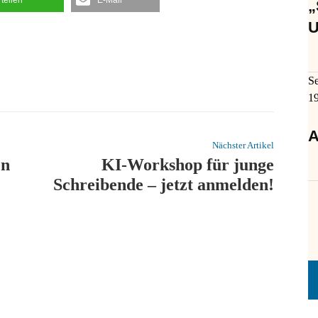
„
U
S
1
A
Nächster Artikel
en
KI-Workshop für junge
Schreibende – jetzt anmelden!