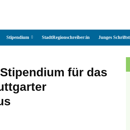
Stipendium
StadtRegionschreiber:in
Junges Schriftst
Stipendium für das
uttgarter
us