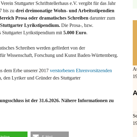
Verein Stuttgarter Schriftstellerhaus e.V. vergibt für das Jahr
7 bis zu
drei
dreimonatige Wohn- und Arbeitsstipendien
Bereich Prosa oder dramatisches Schreiben
darunter zum
Stuttgarter Lyrikstipendium.
Die Prosa-, bzw.
as Stuttgarter Lyrikstipendium mit
5.000 Euro
.
atisches Schreiben werden gefördert von der
m für Wissenschaft, Forschung und Kunst Baden-Württemberg.
A
 aus dem Erbe unserer 2017
verstorbenen Ehrenvorsitzenden
1
 den Lyriker und Gründer des Stuttgarter
A
ngsschluss ist der 31.6.2026. Nähere Informationen zu
S
1
teilen
E-Mail