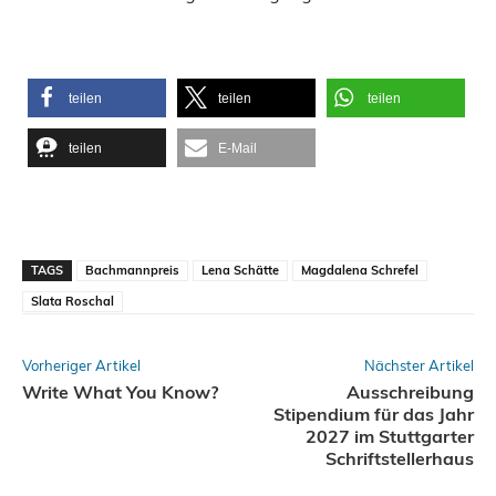
teilen
teilen
teilen
teilen
E-Mail
TAGS
Bachmannpreis
Lena Schätte
Magdalena Schrefel
Slata Roschal
Vorheriger Artikel
Nächster Artikel
Write What You Know?
Ausschreibung
Stipendium für das Jahr
2027 im Stuttgarter
Schriftstellerhaus