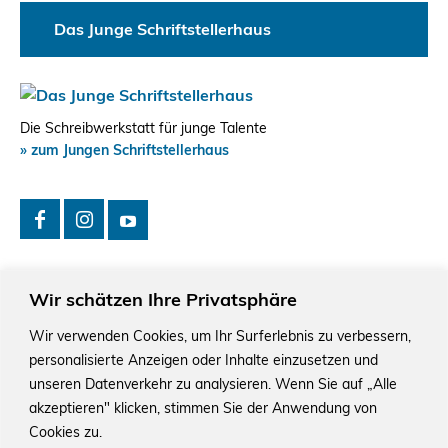
Das Junge Schriftstellerhaus
Die Schreibwerkstatt für junge Talente
» zum Jungen Schriftstellerhaus
Wir schätzen Ihre Privatsphäre
Wir verwenden Cookies, um Ihr Surferlebnis zu verbessern,
personalisierte Anzeigen oder Inhalte einzusetzen und
Das Schriftstellerhaus ist ein beliebter Treffpunkt für
Autorinnen und Autoren aus Stuttgart und der Region sowie
unseren Datenverkehr zu analysieren. Wenn Sie auf „Alle
ein Veranstaltungsort für Lesungen, Tagungen und
akzeptieren" klicken, stimmen Sie der Anwendung von
Schreibwerkstätten.
Cookies zu.