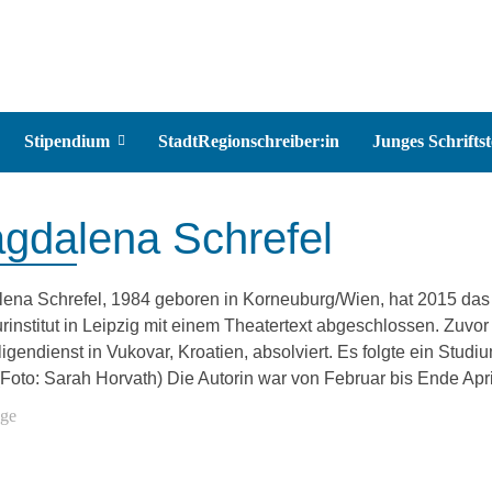
Stipendium
StadtRegionschreiber:in
Junges Schriftst
gdalena Schrefel
ena Schrefel, 1984 geboren in Korneuburg/Wien, hat 2015 das
urinstitut in Leipzig mit einem Theatertext abgeschlossen. Zuvo
ligendienst in Vukovar, Kroatien, absolviert. Es folgte ein Stud
Foto: Sarah Horvath) Die Autorin war von Februar bis Ende April
äge