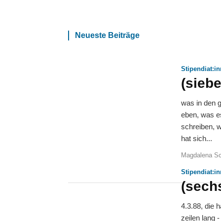
Neueste Beiträge
Stipendiat:i
(siebe
was in den g
eben, was es
schreiben, w
hat sich...
Magdalena Sc
Stipendiat:i
(sech
4.3.88, die 
zeilen lang 