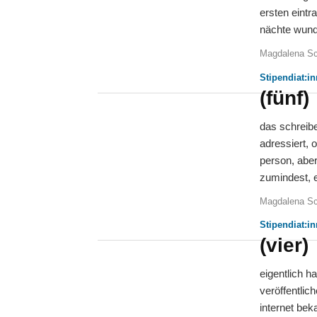
ersten eintr
nächte wunde
Magdalena Sc
Stipendiat:i
(fünf)
das schreibe
adressiert, 
person, aber 
zumindest, e
Magdalena Sc
Stipendiat:i
(vier)
eigentlich h
veröffentlic
internet bek