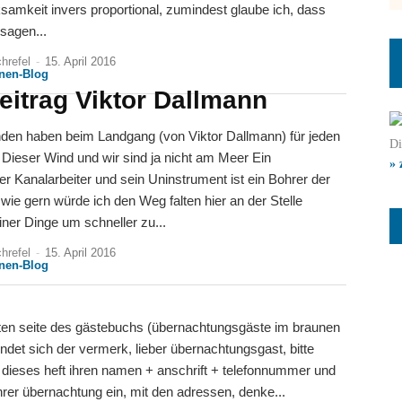
amkeit invers proportional, zumindest glaube ich, dass
sagen...
hrefel
-
15. April 2016
nnen-Blog
eitrag Viktor Dallmann
en haben beim Landgang (von Viktor Dallmann) für jeden
Di
in
» 
r Kanalarbeiter und sein Uninstrument ist ein Bohrer der
 wie gern würde ich den Weg falten hier an der Stelle
iner Dinge um schneller zu...
hrefel
-
15. April 2016
nnen-Blog
sten seite des gästebuchs (übernachtungsgäste im braunen
indet sich der vermerk, lieber übernachtungsgast, bitte
n dieses heft ihren namen + anschrift + telefonnummer und
rer übernachtung ein, mit den adressen, denke...