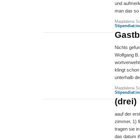
und aufmerks
man das so 
Magdalena Sc
Stipendiat:i
Gastb
Nichts gefund
Wolfgang B. Dieser Wind und wir sind ja nicht am Meer E
wortverwehte
klingt schon
unterhalb de
Magdalena Sc
Stipendiat:i
(drei)
aauf der er
zimmer, 1) f
tragen sie i
das datum ih