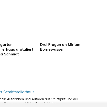
tgarter
Drei Fragen an Miriam
ellerhaus gratuliert
Bornewasser
na Schmidt
nkt für Autorinnen und Autoren aus Stuttgart und der
en, Tagungen und Schreibwerkstätten.