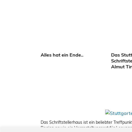
Alles hat ein Ende..
Das Stut
Schriftst
Almut Ti
Das Schriftstellerhaus ist ein beliebter Treffpu
Region sowie ein Veranstaltungsort für Lesung