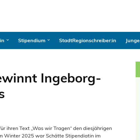
in
Stipendium
StadtRegionschreiber:in
Junges
ewinnt Ingeborg-
s
 für ihren Text „Was wir Tragen“ den diesjährigen
m Winter 2025 war Schätte Stipendiatin im