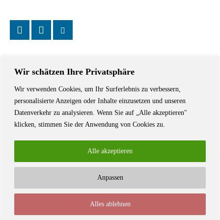
Wir schätzen Ihre Privatsphäre
Wir verwenden Cookies, um Ihr Surferlebnis zu verbessern,
Das Schriftstellerhaus ist ein beliebter Treffpunkt für Autorinnen und
personalisierte Anzeigen oder Inhalte einzusetzen und unseren
Autoren aus Stuttgart und der Region sowie ein Veranstaltungsort für
Datenverkehr zu analysieren. Wenn Sie auf „Alle akzeptieren"
Lesungen, Tagungen und Schreibwerkstätten.
klicken, stimmen Sie der Anwendung von Cookies zu.
Alle akzeptieren
Anpassen
© Stuttgarter Schriftstellerhaus
Alles ablehnen
Newsletter
Impressum / Kontakt