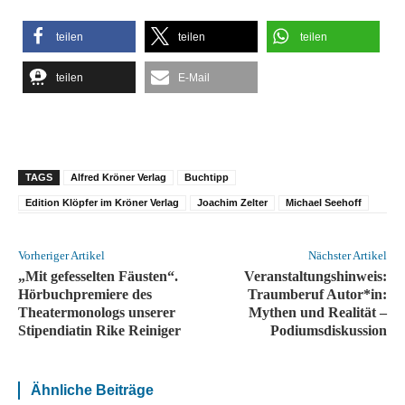
teilen
teilen
teilen
teilen
E-Mail
TAGS
Alfred Kröner Verlag
Buchtipp
Edition Klöpfer im Kröner Verlag
Joachim Zelter
Michael Seehoff
Vorheriger Artikel
Nächster Artikel
„Mit gefesselten Fäusten“.
Veranstaltungshinweis:
Hörbuchpremiere des
Traumberuf Autor*in:
Theatermonologs unserer
Mythen und Realität –
Stipendiatin Rike Reiniger
Podiumsdiskussion
Ähnliche Beiträge