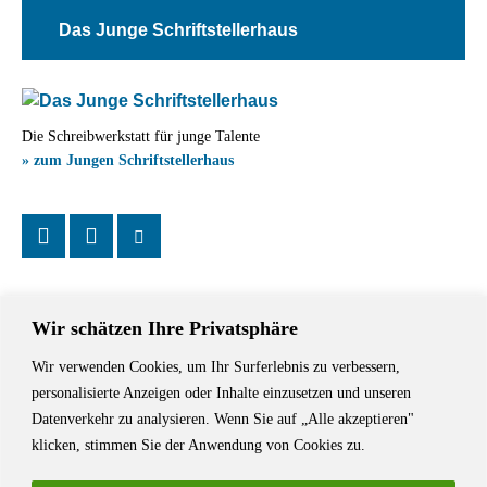
Das Junge Schriftstellerhaus
Die Schreibwerkstatt für junge Talente
» zum Jungen Schriftstellerhaus
Wir schätzen Ihre Privatsphäre
Wir verwenden Cookies, um Ihr Surferlebnis zu verbessern,
Das Schriftstellerhaus ist ein beliebter Treffpunkt für Autorinnen und
personalisierte Anzeigen oder Inhalte einzusetzen und unseren
Autoren aus Stuttgart und der Region sowie ein Veranstaltungsort für
Datenverkehr zu analysieren. Wenn Sie auf „Alle akzeptieren"
Lesungen, Tagungen und Schreibwerkstätten.
klicken, stimmen Sie der Anwendung von Cookies zu.