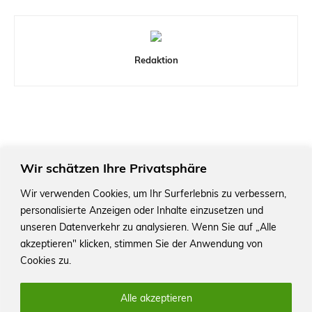
Redaktion
Wir schätzen Ihre Privatsphäre
Wir verwenden Cookies, um Ihr Surferlebnis zu verbessern,
personalisierte Anzeigen oder Inhalte einzusetzen und
Das Schriftstellerhaus ist ein beliebter Treffpunkt für
Autorinnen und Autoren aus Stuttgart und der Region sowie
unseren Datenverkehr zu analysieren. Wenn Sie auf „Alle
ein Veranstaltungsort für Lesungen, Tagungen und
akzeptieren" klicken, stimmen Sie der Anwendung von
Schreibwerkstätten.
Cookies zu.
Alle akzeptieren