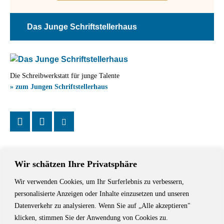
Das Junge Schriftstellerhaus
Die Schreibwerkstatt für junge Talente
» zum Jungen Schriftstellerhaus
Wir schätzen Ihre Privatsphäre
Wir verwenden Cookies, um Ihr Surferlebnis zu verbessern,
Das Schriftstellerhaus ist ein beliebter Treffpunkt für Autorinnen und
personalisierte Anzeigen oder Inhalte einzusetzen und unseren
Autoren aus Stuttgart und der Region sowie ein Veranstaltungsort für
Datenverkehr zu analysieren. Wenn Sie auf „Alle akzeptieren"
Lesungen, Tagungen und Schreibwerkstätten.
klicken, stimmen Sie der Anwendung von Cookies zu.