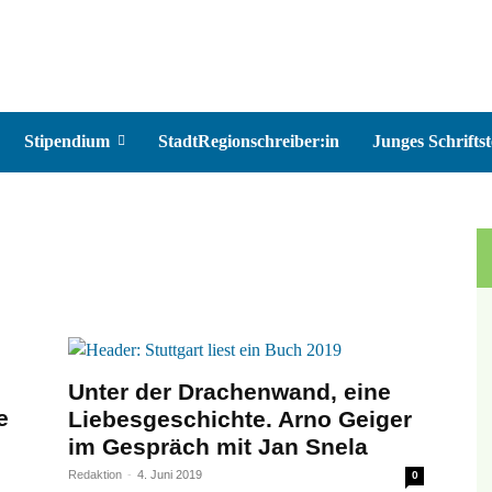
Stipendium
StadtRegionschreiber:in
Junges Schriftst
Unter der Drachenwand, eine
e
Liebesgeschichte. Arno Geiger
im Gespräch mit Jan Snela
Redaktion
-
4. Juni 2019
0