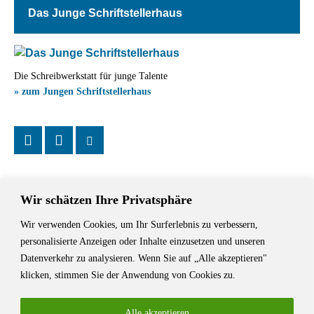
Das Junge Schriftstellerhaus
Die Schreibwerkstatt für junge Talente
» zum Jungen Schriftstellerhaus
Wir schätzen Ihre Privatsphäre
Wir verwenden Cookies, um Ihr Surferlebnis zu verbessern,
Das Schriftstellerhaus ist ein beliebter Treffpunkt für Autorinnen und
personalisierte Anzeigen oder Inhalte einzusetzen und unseren
Autoren aus Stuttgart und der Region sowie ein Veranstaltungsort für
Datenverkehr zu analysieren. Wenn Sie auf „Alle akzeptieren"
Lesungen, Tagungen und Schreibwerkstätten.
klicken, stimmen Sie der Anwendung von Cookies zu.
Alle akzeptieren