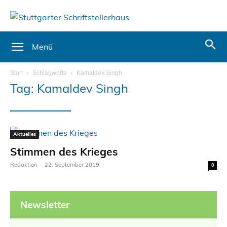
Menü
Start
Schlagworte
Kamaldev Singh
Tag: Kamaldev Singh
Aktuelles
Stimmen des Krieges
Redaktion
-
22. September 2019
0
Newsletter