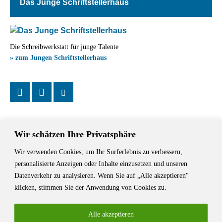
Das Junge Schriftstellerhaus
Die Schreibwerkstatt für junge Talente
» zum Jungen Schriftstellerhaus
Wir schätzen Ihre Privatsphäre
Wir verwenden Cookies, um Ihr Surferlebnis zu verbessern,
Das Schriftstellerhaus ist ein beliebter Treffpunkt für Autorinnen und
personalisierte Anzeigen oder Inhalte einzusetzen und unseren
Autoren aus Stuttgart und der Region sowie ein Veranstaltungsort für
Datenverkehr zu analysieren. Wenn Sie auf „Alle akzeptieren"
Lesungen, Tagungen und Schreibwerkstätten.
klicken, stimmen Sie der Anwendung von Cookies zu.
Alle akzeptieren