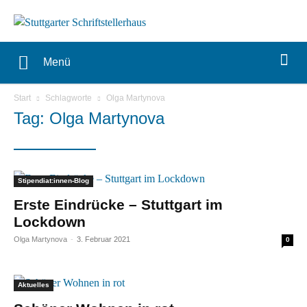
Menü
Start
Schlagworte
Olga Martynova
Tag: Olga Martynova
Stipendiat:innen-Blog
Erste Eindrücke – Stuttgart im
Lockdown
Olga Martynova
-
3. Februar 2021
0
Aktuelles