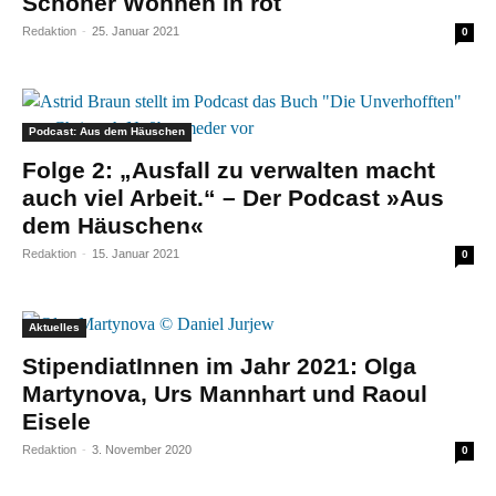
Schöner Wohnen in rot
Redaktion
-
25. Januar 2021
0
Podcast: Aus dem Häuschen
Folge 2: „Ausfall zu verwalten macht
auch viel Arbeit.“ – Der Podcast »Aus
dem Häuschen«
Redaktion
-
15. Januar 2021
0
Aktuelles
StipendiatInnen im Jahr 2021: Olga
Martynova, Urs Mannhart und Raoul
Eisele
Redaktion
-
3. November 2020
0