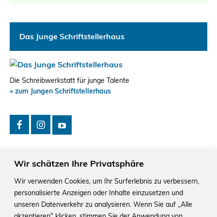
Das Junge Schriftstellerhaus
Die Schreibwerkstatt für junge Talente
» zum Jungen Schriftstellerhaus
Wir schätzen Ihre Privatsphäre
Wir verwenden Cookies, um Ihr Surferlebnis zu verbessern,
personalisierte Anzeigen oder Inhalte einzusetzen und
Das Schriftstellerhaus ist ein beliebter Treffpunkt für
Autorinnen und Autoren aus Stuttgart und der Region sowie
unseren Datenverkehr zu analysieren. Wenn Sie auf „Alle
ein Veranstaltungsort für Lesungen, Tagungen und
akzeptieren" klicken, stimmen Sie der Anwendung von