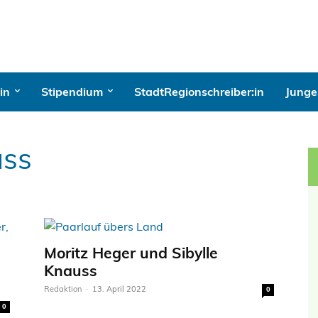
in
Stipendium
StadtRegionschreiber:in
Junges
uss
Moritz Heger und Sibylle
Knauss
Redaktion
-
13. April 2022
0
0