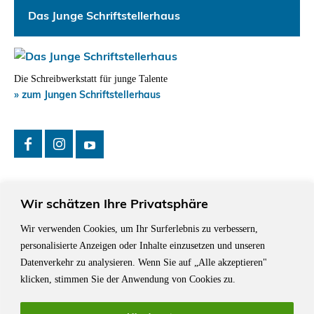
Das Junge Schriftstellerhaus
Die Schreibwerkstatt für junge Talente
» zum Jungen Schriftstellerhaus
Wir schätzen Ihre Privatsphäre
Wir verwenden Cookies, um Ihr Surferlebnis zu verbessern,
Das Schriftstellerhaus ist ein beliebter Treffpunkt für Autorinnen und
personalisierte Anzeigen oder Inhalte einzusetzen und unseren
Autoren aus Stuttgart und der Region sowie ein Veranstaltungsort für
Datenverkehr zu analysieren. Wenn Sie auf „Alle akzeptieren"
Lesungen, Tagungen und Schreibwerkstätten.
klicken, stimmen Sie der Anwendung von Cookies zu.