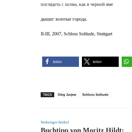
поглядеть с холма, как в черной яме
дышат золотые города.
II-III, 2007, Schloss Solitude, Stuttgart
teilen
teilen
TAGS
Oleg Jurjew
Schloss Solitude
Vorheriger Artikel
Buchtipp von Moritz Hildt: