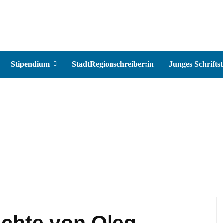
Stipendium
StadtRegionschreiber:in
Junges Schriftst
ichte von Oleg