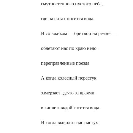
смутностенного пустого неба,
где на ситах носится вода.
И со вжиком — бритвой на ремне —
облетают нас по краю недо-
переправленные поезда.
А когда колесный перестук
замерзает где-то за краями,
в капле каждой гасится вода.
И тогда выводит нас пастух