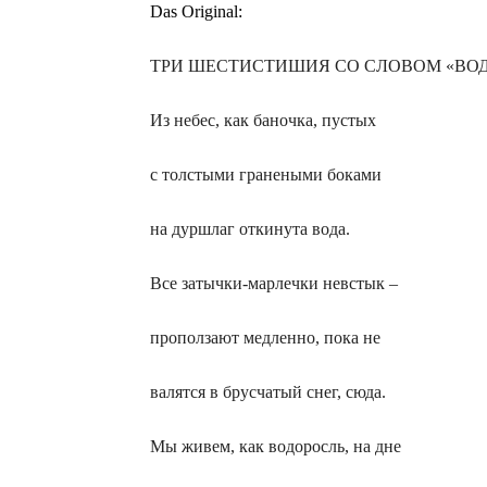
Das Original:
ТРИ ШЕСТИСТИШИЯ СО СЛОВОМ «ВО
Из небес, как баночка, пустых
с толстыми гранеными боками
на дуршлаг откинута вода.
Все затычки-марлечки невстык –
проползают медленно, пока не
валятся в брусчатый снег, сюда.
Мы живем, как водоросль, на дне