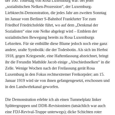
der 100. Todestag von Rosa Luxemburg war: bei jener
„sozialistischen Nelken-Prozession“, der Luxemburg-
Liebknecht-Demonstration, die jedes Jahr am zweiten Sonntag
im Januar vom Berliner S-Bahnhof Frankfurter Tor zum
Friedhof Friedrichsfelde führt, wo auf dem „Denkmal der
Sozialisten“ eine rote Nelke abgelegt wird – Emblem der
sozialistischen Bewegung bereits zu Rosa Luxemburgs
Lebzeiten. Für sie enthüllte diese Blume jedoch noch eine ganz
andere, uralte Symbolik: die der Todesbotin. Als sich im Herbst
1918, gegen Kriegsende, eine Haftentlassung abzeichnet, bringt
ihr die Freundin Mathilde Jacob einige „Abschiedsnelken“ in die
Zelle. Wenige Wochen nach der Freilassung gerät Rosa
Luxemburg in den Fokus rechtsextremer Freikorpsler; am 15.
Januar 1919 wird sie von ihnen gefangengesetzt, erschossen und
in den Landwehrkanal geworfen.
Die Demonstration erlebte ich als einen Tummelplatz linker
Splittergruppen und DDR-Revisionisten (tatsächlich war auch
eine FDJ-Revival-Truppe unterwegs); dicke Schichten roter