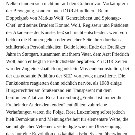
Nelken fanden sich nicht nur auf den Gräbern von Vorkämpfern
der Bewegung, sondern auch DDR-Hardlinern. Beim
Doppelgrab von Markus Wolf, Generaloberst und Spionage-
Chef, und seines Bruders Konrad Wolf, Regisseur und Präsident
der Akademie der Künste, ließ sich nicht entscheiden, wem von
beidem die Blumen gelten oder welcher Seite ihrer durchaus
schillernden Persönlichkeiten. Beide lebten Ende der Dreißiger
Jahre in Stuttgart, zusammen mit ihrem Vater, dem Arzt Friedrich
Wolf; auch er liegt in Friedrichsfelde begraben. Zu DDR-Zeiten
war der Zug eine staatlich organisierte Massendemonstration, bei
der das gesamte Politbüro der SED vorneweg marschierte. Die
Funktionäre reagierten dann reichlich nervös, als 1988 einige
Bürgerrechtler am Straßenrand ein Transparent mit dem
berühmten Zitat von Rosa Luxemburg „Freiheit ist immer die
Freiheit der Andersdenkenden“ enthüllten; zahlreiche
Verhaftungen waren die Folge. Rosa Luxemburg selbst jedoch
hielt Demokratie und Meinungsfreiheit für elementare Werte, die
sie mit gleicher Vehemenz verteidigte wie ihre Überzeugung,
dass nur eine Revolution das kapitalistische System überwinden