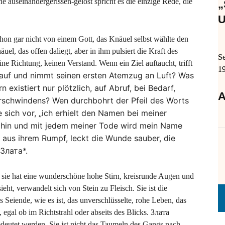
nne auseinandergerissen-gelöst spricht es die einzige Rede, die
„
U
n gar nicht von einem Gott, das Knäuel selbst wählte den
̈uel, das offen daliegt, aber in ihm pulsiert die Kraft des
S
ne Richtung, keinen Verstand. Wenn ein Ziel auftaucht, trifft
1
 auf und nimmt seinen ersten Atemzug an Luft? Was
existiert nur plötzlich, auf Abruf, bei Bedarf,
A
rschwindens? Wen durchbohrt der Pfeil des Worts
e sich vor, „ich erhielt den Namen bei meiner
d hin und mit jedem meiner Tode wird mein Name
s aus ihrem Rumpf, leckt die Wunde sauber, die
 Злата*.
 sie hat eine wunderschöne hohe Stirn, kreisrunde Augen und
t, verwandelt sich von Stein zu Fleisch. Sie ist die
Seiende, wie es ist, das unverschlüsselte, rohe Leben, das
 egal ob im Richtstrahl oder abseits des Blicks. Злата
edeutet werden. Sie ist nicht das Taumeln des Gangs nach