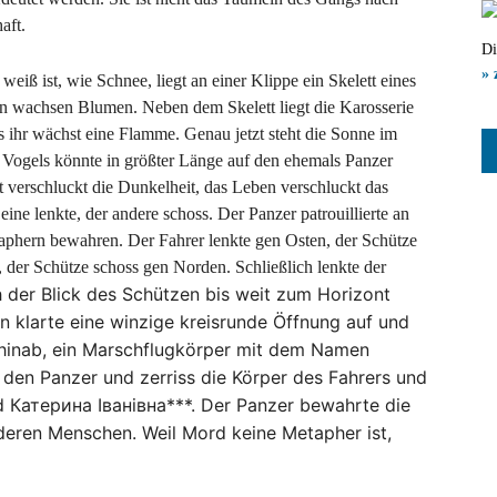
aft.
Di
» 
eiß ist, wie Schnee, liegt an einer Klippe ein Skelett eines
 ihr wächst eine Flamme. Genau jetzt steht die Sonne im
ogels könnte in größter Länge auf den ehemals Panzer
ht verschluckt die Dunkelheit, das Leben verschluckt das
ne lenkte, der andere schoss. Der Panzer patrouillierte an
aphern bewahren. Der Fahrer lenkte gen Osten, der Schütze
 der Schütze schoss gen Norden. Schließlich lenkte der
h der Blick des Schützen bis weit zum Horizont
n klarte eine winzige kreisrunde Öffnung auf und
ie hinab, ein Marschflugkörper mit dem Namen
den Panzer und zerriss die Körper des Fahrers und
d Катерина Іванівна***. Der Panzer bewahrte die
nderen Menschen. Weil Mord keine Metapher ist,