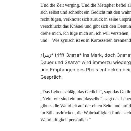
Und die Zeit verging. Und die Metapher befiel a
sich selbst und schreibt ein Gedicht mit den wahr
recht fügen, verknotet sich zurück in seine ursp
verschluckt das Knäuel und gibt sich den Deut
drehe mich, ich lüge mich an, ich will verstehe
und – Wie zynisch ist es in Karosserien brennend
trifft Злата* ins Mark, doch Злат
زھراء*
Dauer und Злата* wird immerzu wiederge
und Empfangen des Pfeils entlocken bei
Gespräch.
„Das Leben schlägt das Gedicht“, sagt das Gedic
„Nein, wir sind ein und dasselbe“, sagt das Lebe
gibt es die Wahrheit auf der einen Seite und auf 
im Stil ausdrücken, die Wahrhaftigkeit findet sic
Wahrhaftigkeit persönlich.“