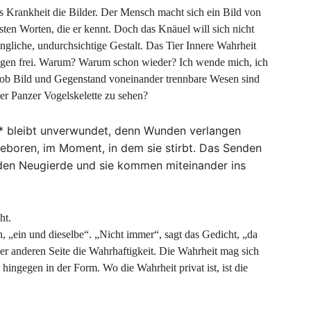
ls Krankheit die Bilder. Der Mensch macht sich ein Bild von
sten Worten, die er kennt. Doch das Knäuel will sich nicht
rüngliche, undurchsichtige Gestalt. Das Tier Innere Wahrheit
ungen frei. Warum? Warum schon wieder? Ich wende mich, ich
n, ob Bild und Gegenstand voneinander trennbare Wesen sind
er Panzer Vogelskelette zu sehen?
а* bleibt unverwundet, denn Wunden verlangen
boren, im Moment, in dem sie stirbt. Das Senden
den Neugierde und sie kommen miteinander ins
ht.
n, „ein und dieselbe“. „Nicht immer“, sagt das Gedicht, „da
der anderen Seite die Wahrhaftigkeit. Die Wahrheit mag sich
h hingegen in der Form. Wo die Wahrheit privat ist, ist die