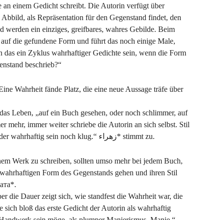
 an einem Gedicht schreibt. Die Autorin verfügt über
Abbild, als Repräsentation für den Gegenstand findet, den
nd werden ein einziges, greifbares, wahres Gebilde. Beim
ch auf die gefundene Form und führt das noch einige Male,
nn das ein Zyklus wahrhaftiger Gedichte sein, wenn die Form
genstand beschrieb?“
ine Wahrheit fände Platz, die eine neue Aussage träfe über
t das Leben, „auf ein Buch gesehen, oder noch schlimmer, auf
r mehr, immer weiter schriebe die Autorin an sich selbst. Stil
ist Narzissmus, Stil ist Selbstbelügen, er kann weder wahrhaftig sein noch klug.“ زھراء* stimmt zu.
nem Werk zu schreiben, sollten umso mehr bei jedem Buch,
 wahrhaftigen Form des Gegenstands gehen und ihren Stil
ата*.
te sich bloß das erste Gedicht der Autorin als wahrhaftig
s Handwerk sein möge, als plumper Manierismus, Manie.“