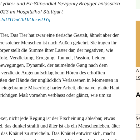
Lyriker und Ex-Stipendiat Yevgeniy Breyger anlässlich
023 im Hospitalhof Stuttgart
Ryb62dUTDuGhDlOacwDYg
ier. Das Tier hat zwar eine tierische Gestalt, ähnelt aber der
re solcher Menschen ist nach Außen gekehrt. Sie tragen ihr
̈rper stellt die Summe ihrer Laster dar, der negativen, wie
folg, Verzückung, Erregung, Taumel, Passion, Leiden,
Bewegungen, Dynamik, der taumelnde Gang nach dem
A
r verzückte Augenaufschlag beim Hören des erhofften
1
ßen der Hände der unglücklich Verlassenen in Momenten in
 eingebrannte Misserfolg harter Arbeit, die naive, glatte Haut
A
m richtigen Maß vornehm verblasst oder glänzt, wie um zu
exer, nicht jede Regung ist der Erscheinung ablesbar, etwas
S
, das dunkel strahlt und älter ist als ein Menschenleben, älter
1
 das Knäuel zu streicheln. Das Knäuel entwirrt sich, macht