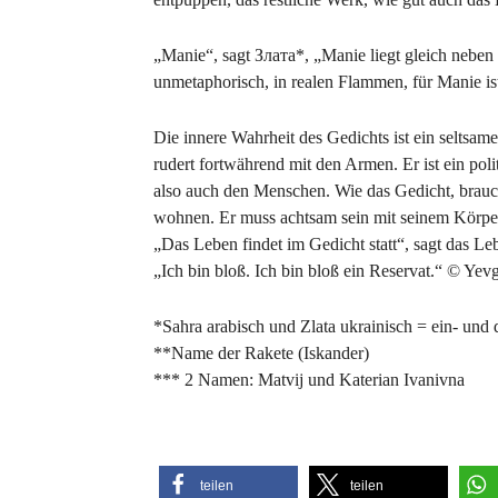
„Manie“, sagt Злата*, „Manie liegt gleich neben 
unmetaphorisch, in realen Flammen, für Manie ist
Die innere Wahrheit des Gedichts ist ein seltsam
rudert fortwährend mit den Armen. Er ist ein polit
also auch den Menschen. Wie das Gedicht, brauch
wohnen. Er muss achtsam sein mit seinem Körper,
„Das Leben findet im Gedicht statt“, sagt das Le
„Ich bin bloß. Ich bin bloß ein Reservat.“ © Ye
*Sahra arabisch und Zlata ukrainisch = ein- und 
**Name der Rakete (Iskander)
*** 2 Namen: Matvij und Katerian Ivanivna
teilen
teilen