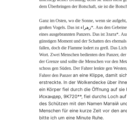
dem Überbringen der Botschaft, sie ist die Botsch
Ganz im Osten, wo die Sonne, wenn sie aufgeht, w
großen Vogels. Das ist زھراء*. Aus den Gebeinen wachsen Blumen. Neben dem Skelett liegt die Karosserie
eines ausgebrannten Panzers. Das ist Злата*. Aus
günstigen Moment und der Schatten des ehemals V
fallen, doch die Flamme lodert zu grell. Das Lic
Wort. Zwei Menschen bedienten den Panzer, der ei
der Grenze und sollte die Menschen vor den Met
schoss gen Süden. Der Fahrer lenkte gen Westen,
an eine Klippe, damit sic
Fahrer den Panzer
erstreckte. In der Wolkendecke über ihne
ein Körper fiel durch die Öffnung auf s
Искандер, 9K720**, fiel durchs Loch auf 
des Schützen mit den Namen Матвій un
Menschen für eine kurze Zeit vor den a
bitte ich um eine Minute Ruhe.