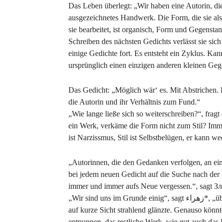
Das Leben überlegt: „Wir haben eine Autorin, die
ausgezeichnetes Handwerk. Die Form, die sie als 
sie bearbeitet, ist organisch, Form und Gegensta
Schreiben des nächsten Gedichts verlässt sie si
einige Gedichte fort. Es entsteht ein Zyklus. Ka
ursprünglich einen einzigen anderen kleinen Ge
Das Gedicht: „Möglich wär‘ es. Mit Abstrichen. E
die Autorin und ihr Verhältnis zum Fund.“
„Wie lange ließe sich so weiterschreiben?“, frag
ein Werk, verkäme die Form nicht zum Stil? Imme
„Autorinnen, die den Gedanken verfolgen, an ei
bei jedem neuen Gedicht auf die Suche nach der
immer und immer aufs Neue vergessen.“, sagt Зл
„Wir sind uns im Grunde einig“, sagt زھراء*, „über die Dauer zeigt sich, wie standfest die Wahrheit war, die
auf kurze Sicht strahlend glänzte. Genauso könn
entpuppen, das restliche Werk, wie gut auch da