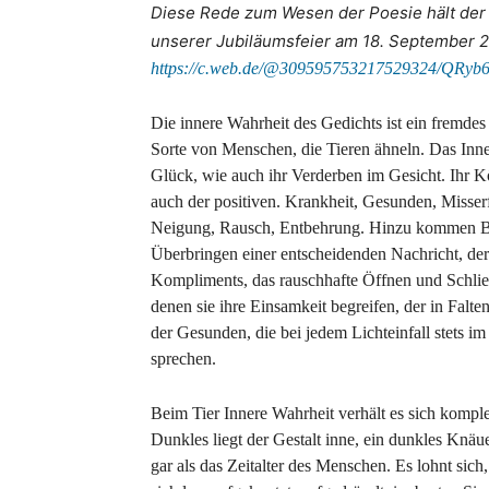
Diese Rede zum Wesen der Poesie hält der 
unserer Jubiläumsfeier am 18. September 2
https://c.web.de/@309595753217529324/Q
Die innere Wahrheit des Gedichts ist ein fremdes T
Sorte von Menschen, die Tieren ähneln. Das Inne
Glück, wie auch ihr Verderben im Gesicht. Ihr Ko
auch der positiven. Krankheit, Gesunden, Misser
Neigung, Rausch, Entbehrung. Hinzu kommen 
Überbringen einer entscheidenden Nachricht, de
Kompliments, das rauschhafte Öffnen und Schlie
denen sie ihre Einsamkeit begreifen, der in Falten
der Gesunden, die bei jedem Lichteinfall stets i
sprechen.
Beim Tier Innere Wahrheit verhält es sich kompl
Dunkles liegt der Gestalt inne, ein dunkles Knäuel
gar als das Zeitalter des Menschen. Es lohnt sich,