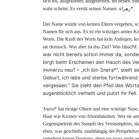
sich los, aufgeknotet, aufgedröselt, im besten Si
.زھراء*.
wahr scheint. Es verrät seinen Namen
Der Name wurde von keinen Eltern vergeben, scho
Namen für sich aus. Es ist ein winziges armes Kna
Worts. Die Kraft des Worts hat kein Anliegen, kei
taucht
sie dennoch. Was aber ist das Ziel? Was
war nicht bereits schon immer da, sondern 
birgt beim Erscheinen den Hauch des Ve
immerzu neu? – „Ich bin Злата*“, stellt si
Geburt, ich lebe und sterbe fortwähren
vergessen.“ Sie zieht den Pfeil des Wort
augenblicklich verheilt und putzt ihr Fell.
Злата* hat riesige Ohren und eine winzige Nase,
Haar wie Kronen von Ahornbäumen. Wer sie ansieh
Gegenspielerin des Sumpfs des Verstumpfens, das 
eben, was geschieht, unabhängig der Perspektive,
unterliegt keiner Deutung, denn sie muss nicht g