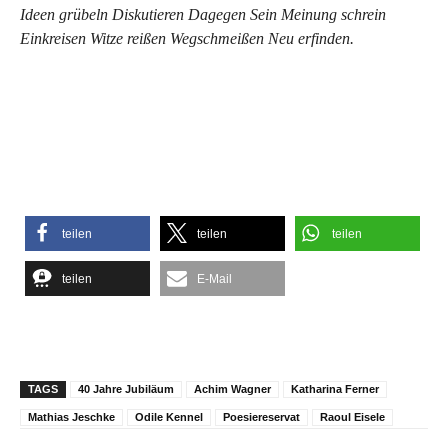
Ideen grübeln Diskutieren Dagegen Sein Meinung schrein
Einkreisen Witze reißen Wegschmeißen Neu erfinden.
teilen
teilen
teilen
teilen
E-Mail
TAGS
40 Jahre Jubiläum
Achim Wagner
Katharina Ferner
Mathias Jeschke
Odile Kennel
Poesiereservat
Raoul Eisele