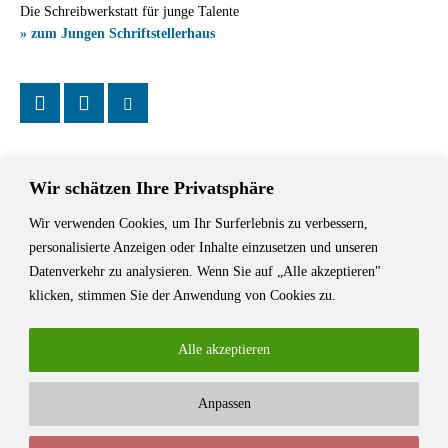
Die Schreibwerkstatt für junge Talente
» zum Jungen Schriftstellerhaus
Wir schätzen Ihre Privatsphäre
Wir verwenden Cookies, um Ihr Surferlebnis zu verbessern,
Das Schriftstellerhaus ist ein beliebter Treffpunkt für Autorinnen und
personalisierte Anzeigen oder Inhalte einzusetzen und unseren
Autoren aus Stuttgart und der Region sowie ein Veranstaltungsort für
Datenverkehr zu analysieren. Wenn Sie auf „Alle akzeptieren"
Lesungen, Tagungen und Schreibwerkstätten.
klicken, stimmen Sie der Anwendung von Cookies zu.
Alle akzeptieren
Anpassen
© Stuttgarter Schriftstellerhaus