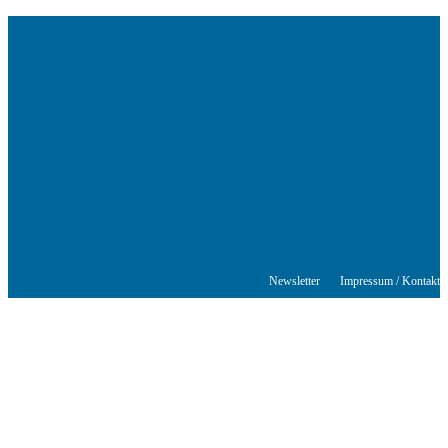
Das Schriftstellerhaus ist ein beliebter Treffpunkt für Autorinnen und
Autoren aus Stuttgart und der Region sowie ein Veranstaltungsort für
Lesungen, Tagungen und Schreibwerkstätten.
© Stuttgarter Schriftstellerhaus
Newsletter
Impressum / Kontakt