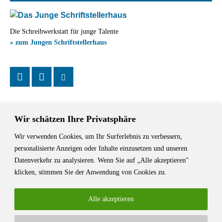
Die Schreibwerkstatt für junge Talente
» zum Jungen Schriftstellerhaus
Wir schätzen Ihre Privatsphäre
Wir verwenden Cookies, um Ihr Surferlebnis zu verbessern,
Das Schriftstellerhaus ist ein beliebter Treffpunkt für Autorinnen und
personalisierte Anzeigen oder Inhalte einzusetzen und unseren
Autoren aus Stuttgart und der Region sowie ein Veranstaltungsort für
Datenverkehr zu analysieren. Wenn Sie auf „Alle akzeptieren"
Lesungen, Tagungen und Schreibwerkstätten.
klicken, stimmen Sie der Anwendung von Cookies zu.
Alle akzeptieren