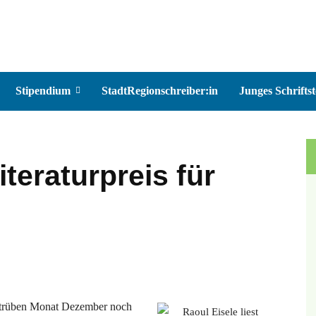
Stipendium
StadtRegionschreiber:in
Junges Schriftst
teraturpreis für
 trüben Monat Dezember noch