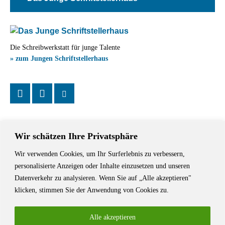
Die Schreibwerkstatt für junge Talente
» zum Jungen Schriftstellerhaus
Wir schätzen Ihre Privatsphäre
Wir verwenden Cookies, um Ihr Surferlebnis zu verbessern,
Das Schriftstellerhaus ist ein beliebter Treffpunkt für Autorinnen und
personalisierte Anzeigen oder Inhalte einzusetzen und unseren
Autoren aus Stuttgart und der Region sowie ein Veranstaltungsort für
Datenverkehr zu analysieren. Wenn Sie auf „Alle akzeptieren"
Lesungen, Tagungen und Schreibwerkstätten.
klicken, stimmen Sie der Anwendung von Cookies zu.
Alle akzeptieren