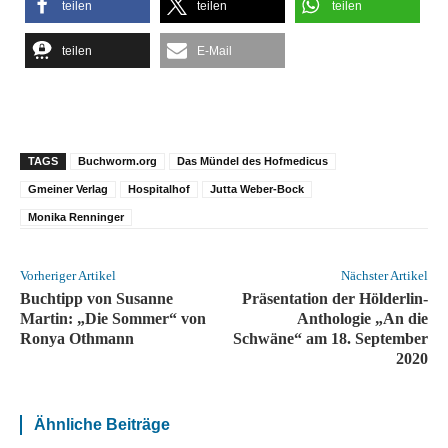
teilen
teilen
teilen
teilen
E-Mail
TAGS
Buchworm.org
Das Mündel des Hofmedicus
Gmeiner Verlag
Hospitalhof
Jutta Weber-Bock
Monika Renninger
Vorheriger Artikel
Nächster Artikel
Buchtipp von Susanne
Präsentation der Hölderlin-
Martin: „Die Sommer“ von
Anthologie „An die
Ronya Othmann
Schwäne“ am 18. September
2020
Ähnliche Beiträge