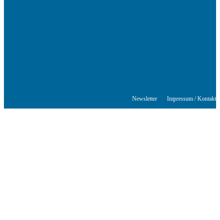
Autoren aus Stuttgart und der Region sowie ein Veranstaltungsort für
Lesungen, Tagungen und Schreibwerkstätten.
© Stuttgarter Schriftstellerhaus
Newsletter
Impressum / Kontakt